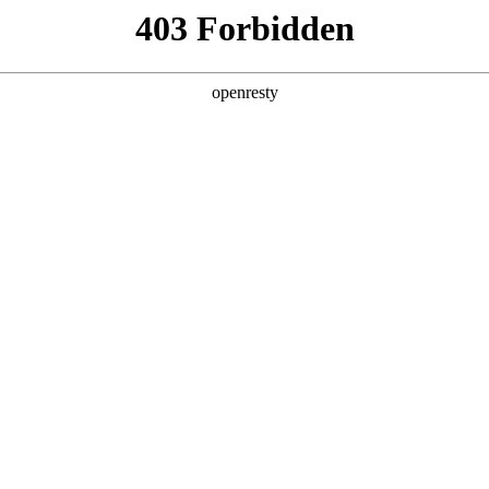
产品及服务
行业解决方案
合作伙伴
投资者关系
国际问学
智算基础设施
算力调度加速
智